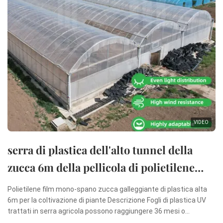
VIDEO
serra di plastica dell'alto tunnel della
zucca 6m della pellicola di polietilene
dell'arco della Unico portata per la
Polietilene film mono-spano zucca galleggiante di plastica alta
crescita delle piante
6m per la coltivazione di piante Descrizione Fogli di plastica UV
trattati in serra agricola possono raggiungere 36 mesi o
più.tecnologia avanzata tecnologia di puntaQuesta pellicola è