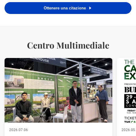
ancora fino al 90% di trasmissione. la temperatura ...
Ottenere una citazione
Centro Multimediale
2026.07.06
2026.05