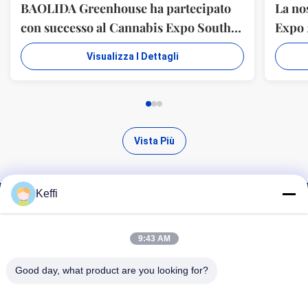
BAOLIDA Greenhouse ha partecipato
La no
con successo al Cannabis Expo South
Expo 
Africa
Sudaf
Visualizza I Dettagli
Vista Più
Keffi
Trova prodotti di alta qualità
9:43 AM
Good day, what product are you looking for?
Ricerca