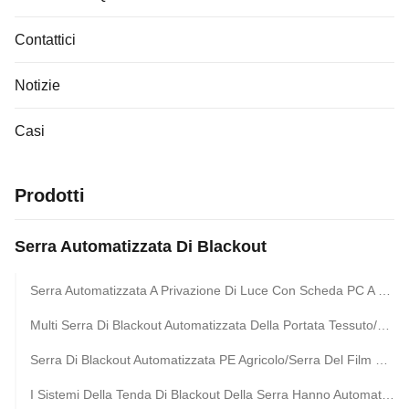
Contattici
Notizie
Casi
Prodotti
Serra Automatizzata Di Blackout
Serra Automatizzata A Privazione Di Luce Con Scheda PC A Due Pareti Da 8 Mm E Telaio In Acciaio Galvanizzato A Caldo Controllato Da Sistema PLC Intelligente
Multi Serra Di Blackout Automatizzata Della Portata Tessuto/Sistema Leggero Di Privazione
Serra Di Blackout Automatizzata PE Agricolo/Serra Del Film Plastico
I Sistemi Della Tenda Di Blackout Della Serra Hanno Automatizzato Le Privazioni Leggera 8m - 12m