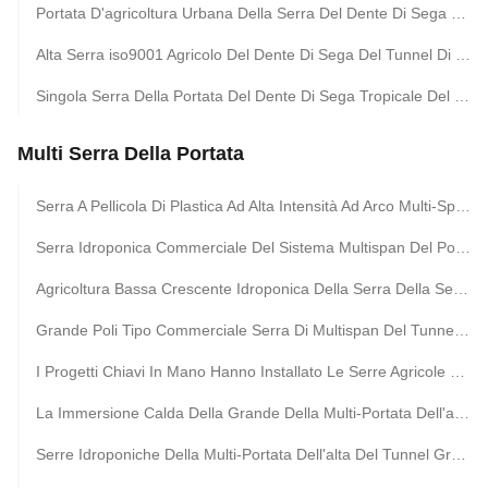
Portata D'agricoltura Urbana Della Serra Del Dente Di Sega Singola Della Serra Di Plastica Agricola Di Agri
Alta Serra iso9001 Agricolo Del Dente Di Sega Del Tunnel Di Rendimento Elevato
Singola Serra Della Portata Del Dente Di Sega Tropicale Del Sistema Di Ventilazione Per L'orticoltura
Multi Serra Della Portata
Serra A Pellicola Di Plastica Ad Alta Intensità Ad Arco Multi-Spano Tubi Di Acciaio Galvanizzati A Caldo Agricoltura Serra
Serra Idroponica Commerciale Del Sistema Multispan Del Pomodoro Con I Sistemi Di Controllo Di Clima
Agricoltura Bassa Crescente Idroponica Della Serra Della Serra Dei Sistemi Serra Di Plastica
Grande Poli Tipo Commerciale Serra Di Multispan Del Tunnel Dell'arco Del Film Di Coltura Idroponica Del Pomodoro
I Progetti Chiavi In Mano Hanno Installato Le Serre Agricole Del Film Plastico Della Multi-Portata Idroponica Commerciale Della Serra
La Immersione Calda Della Grande Della Multi-Portata Dell'arco Serra Del Film Plastico Ha Galvanizzato La Serra Di Plastica D'acciaio Dell'agricoltura
Serre Idroponiche Della Multi-Portata Dell'alta Del Tunnel Grande Serra Agricola Della Serra