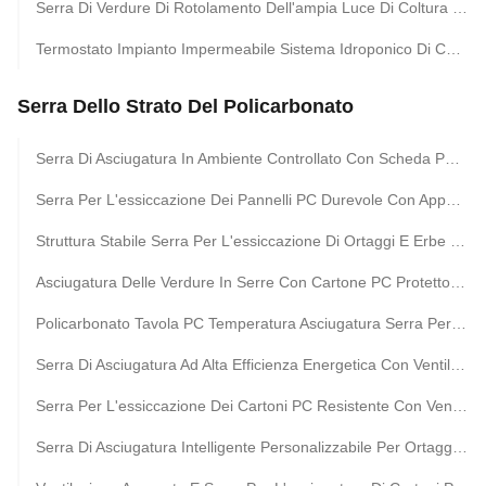
Serra Di Verdure Di Rotolamento Dell'ampia Luce Di Coltura Idroponica Della Struttura D'acciaio Della Serra Del Tunnel Del Banco Alta
Termostato Impianto Impermeabile Sistema Idroponico Di Coltivazione Tunnel Grandi Serre Per Fiori
Serra Dello Strato Del Policarbonato
Serra Di Asciugatura In Ambiente Controllato Con Scheda PC Per L'asciugatura Di Erbe E Frutta
Serra Per L'essiccazione Dei Pannelli PC Durevole Con Apparecchiature Di Ventilazione Per Verdure E Erbe Aromatiche
Struttura Stabile Serra Per L'essiccazione Di Ortaggi E Erbe Con Tecnologia Avanzata Di Ventilazione
Asciugatura Delle Verdure In Serre Con Cartone PC Protetto Da UV E Stabile Con Ventilazione Ottimale
Policarbonato Tavola PC Temperatura Asciugatura Serra Per Frutta Erbe E Verdure
Serra Di Asciugatura Ad Alta Efficienza Energetica Con Ventilazione Per L'asciugatura Controllata Di Ortaggi E Erbe
Serra Per L'essiccazione Dei Cartoni PC Resistente Con Ventilazione Avanzata Per L'essiccazione Delle Erbe Ad Alto Rendimento
Serra Di Asciugatura Intelligente Personalizzabile Per Ortaggi E Frutta In Ambiente Controllato