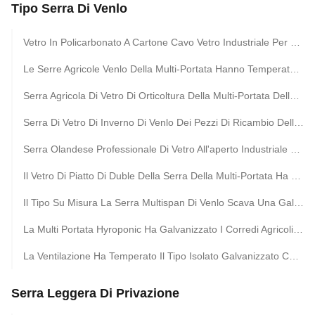
Tipo Serra Di Venlo
Vetro In Policarbonato A Cartone Cavo Vetro Industriale Per Esterni Vetro Multispan Vetro Professionale Serra Olandese Per La Piantagione Di Fiori
Le Serre Agricole Venlo Della Multi-Portata Hanno Temperato La Serra Di Vetro Con Il Sistema Crescente Idroponico
Serra Agricola Di Vetro Di Orticoltura Della Multi-Portata Della Vetroresina Completa Della Serra
Serra Di Vetro Di Inverno Di Venlo Dei Pezzi Di Ricambio Della Serra Del Sistema Di Riscaldamento Serra Di Vetro Multi-Span Greenhouse Venlo
Serra Olandese Professionale Di Vetro All'aperto Industriale Di Multispan Di Vetro Della Serra Del Fiore Di Agricoltura Per La Piantatura Del Fiore
Il Vetro Di Piatto Di Duble Della Serra Della Multi-Portata Ha Galvanizzato Il Verticale Olandese Della Serra Di Vetro Della Struttura Della Serra
Il Tipo Su Misura La Serra Multispan Di Venlo Scava Una Galleria L'acciaio Galvanizzato Della Immersione Calda
La Multi Portata Hyroponic Ha Galvanizzato I Corredi Agricoli Di Vetro Della Serra Di Venlo Del Galleggiante
La Ventilazione Ha Temperato Il Tipo Isolato Galvanizzato Caldo Di Vetro Serra Di Venlo
Serra Leggera Di Privazione