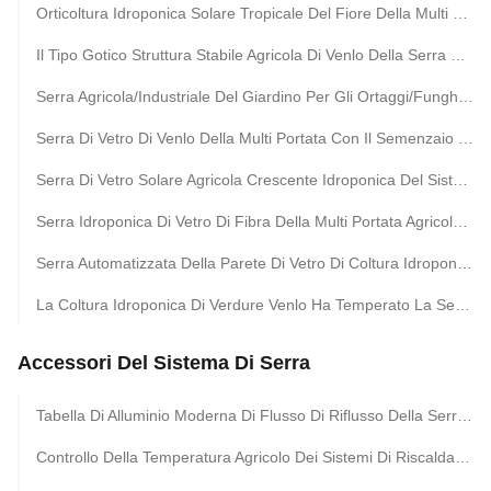
Orticoltura Idroponica Solare Tropicale Del Fiore Della Multi Serra Di Vetro Della Portata
Il Tipo Gotico Struttura Stabile Agricola Di Venlo Della Serra Ha Montato Facilmente
Serra Agricola/Industriale Del Giardino Per Gli Ortaggi/Funghi/Fiori
Serra Di Vetro Di Venlo Della Multi Portata Con Il Semenzaio Idroponico Per La Fragola Del Pomodoro
Serra Di Vetro Solare Agricola Crescente Idroponica Del Sistema Per Le Verdure
Serra Idroponica Di Vetro Di Fibra Della Multi Portata Agricola Per L'orticoltura
Serra Automatizzata Della Parete Di Vetro Di Coltura Idroponica Della Pianta Per La Fragola Del Pomodoro
La Coltura Idroponica Di Verdure Venlo Ha Temperato La Serra Di Vetro Multispan Per La Crescita Del Pomodoro
Accessori Del Sistema Di Serra
Tabella Di Alluminio Moderna Di Flusso Di Riflusso Della Serra Con Lo Scolo Tray Valve
Controllo Della Temperatura Agricolo Dei Sistemi Di Riscaldamento Di Hydronic Della Serra Di Inverno