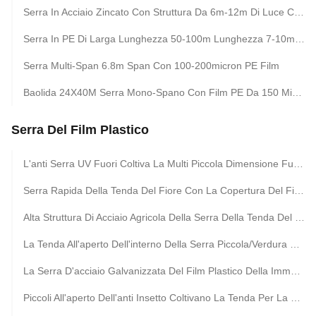
Serra In Acciaio Zincato Con Struttura Da 6m-12m Di Luce Con Film In PE Da 150/200 Micron
Serra In PE Di Larga Lunghezza 50-100m Lunghezza 7-10m Larghezza
Serra Multi-Span 6.8m Span Con 100-200micron PE Film
Baolida 24X40M Serra Mono-Spano Con Film PE Da 150 Micron
Serra Del Film Plastico
L'anti Serra UV Fuori Coltiva La Multi Piccola Dimensione Funzionale iso9001 Della Tenda
Serra Rapida Della Tenda Del Fiore Con La Copertura Del Film Del Pe Della Cupola Del Sistema Di Raffreddamento
Alta Struttura Di Acciaio Agricola Della Serra Della Tenda Del Cerchio Per Crescita Del Pomodoro
La Tenda All'aperto Dell'interno Della Serra Piccola/Verdura Coltiva Facile Della Tenda Installata
La Serra D'acciaio Galvanizzata Del Film Plastico Della Immersione Calda Coltiva La Dimensione Della Tenda Su Misura
Piccoli All'aperto Dell'anti Insetto Coltivano La Tenda Per La Serra Del Film Commerciale Di Polytunnel