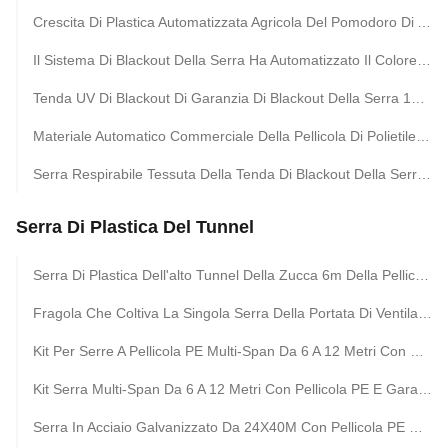
Crescita Di Plastica Automatizzata Agricola Del Pomodoro Di Agricoltura Della Serra Del Tunnel
Il Sistema Di Blackout Della Serra Ha Automatizzato Il Colore Bianco O Nero Leggero Della Privazione
Tenda UV Di Blackout Di Garanzia Di Blackout Della Serra 100% Di Privazione Automatica Della Luce
Materiale Automatico Commerciale Della Pellicola Di Polietilene Della Serra Di Blackout Fatto
Serra Respirabile Tessuta Della Tenda Di Blackout Della Serra Di Plastica Di Blackout
Serra Di Plastica Del Tunnel
Serra Di Plastica Dell'alto Tunnel Della Zucca 6m Della Pellicola Di Polietilene Dell'arco Della Unico Portata Per La Crescita Delle Piante
Fragola Che Coltiva La Singola Serra Della Portata Di Ventilazione Laterale Per Agricoltura
Kit Per Serre A Pellicola PE Multi-Span Da 6 A 12 Metri Con Garanzia Di 10 Anni
Kit Serra Multi-Span Da 6 A 12 Metri Con Pellicola PE E Garanzia Di 10 Anni
Serra In Acciaio Galvanizzato Da 24X40M Con Pellicola PE Da 150 Micron