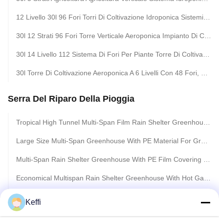
12 Livello 30l 96 Fori Torri Di Coltivazione Idroponica Sistemi Di Giardino Verticale Per La Coltivazione Delle Piante Coltivazione Dei Ortaggi
30l 12 Strati 96 Fori Torre Verticale Aeroponica Impianto Di Coltivazione Kit Sistema Idroponico Interno Per Verdure
30l 14 Livello 112 Sistema Di Fori Per Piante Torre Di Coltivazione Idroponica Agricoltura Torre Idroponica Verticale
30l Torre Di Coltivazione Aeroponica A 6 Livelli Con 48 Fori, Sistema Idroponico Verticale Per Fragole
Serra Del Riparo Della Pioggia
Tropical High Tunnel Multi-Span Film Rain Shelter Greenhouse For Plants Cultivation
Large Size Multi-Span Greenhouse With PE Material For Grape And Cherry Cultivation
Multi-Span Rain Shelter Greenhouse With PE Film Covering Hot Galvanized Steel Frame And Easily Assembled Design
Economical Multispan Rain Shelter Greenhouse With Hot Galvanized Steel Frame For Kiwi Growing
PE Film Covering Rain Shelter Greenhouse With Hot Galvanized Steel Frame And Customizable Size For Plants Cultivation
Keffi
Large Size Multi-Span Greenhouse With PE Film Covering And Hot Galvanized Steel Frame For Fruits Growing