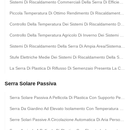
Sistemi Di Riscaldamento Commerciali Della Serra Di Efficienza Nella Zona Agricola Fredda
Piccola Temperatura Di Ottimo Rendimento Di Riscaldamento Dei Sistemi Di Riscaldamento Della Serra
Controllo Della Temperatura Dei Sistemi Di Riscaldamento Della Serra Di Alta Efficienza Di Ottimo Rendimento
Controllo Della Temperatura Agricolo Di Inverno Dei Sistemi Di Riscaldamento Di Hydronic Della Serra
Sistemi Di Riscaldamento Della Serra Di Ampia Area/Sistema Di Riscaldamento In Serra
Stufe Elettriche Medie Dei Sistemi Di Riscaldamento Della Serra Di Dimensione Adatte Ad Aziende Agricole
La Serra Di Plastica Di Riflusso Di Semenzaio Presenta La Certificazione Stabile Della Struttura iso9001
Serra Solare Passiva
Serra Solare Passiva A Pellicola Di Plastica Con Supporto Per La Raccolta Dell'acqua Piovana
Serra Da Giardino Ad Elevato Isolamento Con Temperatura E Dimensioni Personalizzate
Serre Solari Passive A Circolazione Automatica Di Aria Personalizzate