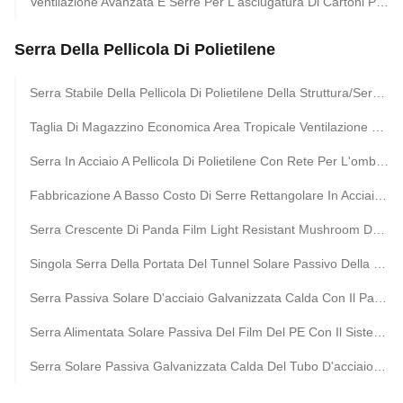
Ventilazione Avanzata E Serre Per L'asciugatura Di Cartoni PC Per La Conservazione Delle Verdure E Delle Erbe
Serra Della Pellicola Di Polietilene
Serra Stabile Della Pellicola Di Polietilene Della Struttura/Serra Di Verdure Della Pianta Di Pomodori
Taglia Di Magazzino Economica Area Tropicale Ventilazione Rete Di Plastica Rettaglia Serra Con Rete Ombra
Serra In Acciaio A Pellicola Di Polietilene Con Rete Per L'ombra E Per Gli Insetti
Fabbricazione A Basso Costo Di Serre Rettangolare In Acciaio Con Rete Di Ombra Per Le Zone Tropicali
Serra Crescente Di Panda Film Light Resistant Mushroom Del Polietilene
Singola Serra Della Portata Del Tunnel Solare Passivo Della Trapunta Per Area Fredda
Serra Passiva Solare D'acciaio Galvanizzata Calda Con Il Pannello Dell'isolamento Termico Di 5cm
Serra Alimentata Solare Passiva Del Film Del PE Con Il Sistema Di Riscaldamento Di Inverno
Serra Solare Passiva Galvanizzata Calda Del Tubo D'acciaio Della Trapunta Calda Per Le Verdure