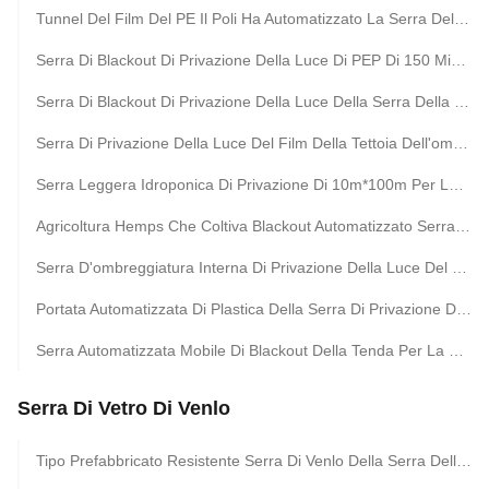
Tunnel Del Film Del PE Il Poli Ha Automatizzato La Serra Della Privazione Della Luce Di Blackout Per Le Erbe
Serra Di Blackout Di Privazione Della Luce Di PEP Di 150 Micro Di Scarsa Visibilità Di Tre Strati
Serra Di Blackout Di Privazione Della Luce Della Serra Della Pellicola Di Polietilene Del Micro Della Portata 150 Di Lunghezza Di 30m Singola
Serra Di Privazione Della Luce Del Film Della Tettoia Dell'ombra Impermeabile Per Agricoltura
Serra Leggera Idroponica Di Privazione Di 10m*100m Per La Crescita Della Canapa
Agricoltura Hemps Che Coltiva Blackout Automatizzato Serra Leggera Di Privazione
Serra D'ombreggiatura Interna Di Privazione Della Luce Del Film Plastico Con Il Sistema Di Blackout
Portata Automatizzata Di Plastica Della Serra Di Privazione Della Luce Di Blackout Singola Agricola
Serra Automatizzata Mobile Di Blackout Della Tenda Per La Pianta Medicinale Customzied
Serra Di Vetro Di Venlo
Tipo Prefabbricato Resistente Serra Di Venlo Della Serra Della Portata Del Vento Multi