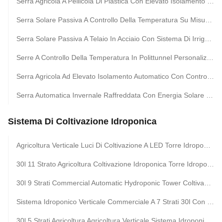
Serra Agricola A Pellicola Di Plastica Con Elevato Isolamento E Circolazione Automatica Dell'aria
Serra Solare Passiva A Controllo Della Temperatura Su Misura Con Elevato Isolamento
Serra Solare Passiva A Telaio In Acciaio Con Sistema Di Irrigazione Automatico
Serre A Controllo Della Temperatura In Polittunnel Personalizzate Con Sistema Di Raffreddamento A Energia Solare
Serra Agricola Ad Elevato Isolamento Automatico Con Controllo Di Temperatura Personalizzato
Serra Automatica Invernale Raffreddata Con Energia Solare Con Controllo Automatico Dell'umidità
Sistema Di Coltivazione Idroponica
Agricoltura Verticale Luci Di Coltivazione A LED Torre Idroponica 30l 5 Strati Coltivazione Idroponica
30l 11 Strato Agricoltura Coltivazione Idroponica Torre Idroponica Verticale Coltivazione Di Lattuga
30l 9 Strati Commercial Automatic Hydroponic Tower Coltivazione Di Lattuga Vertical Aquaponic System Con Pompa
Sistema Idroponico Verticale Commerciale A 7 Strati 30l Con Pompa Automatica Torre Di Coltivazione Aquaponica Per La Produzione Di Verdura
30l 5 Strati Agricoltura Agricoltura Verticale Sistema Idroponico Torre Coltivazione Di Fragole