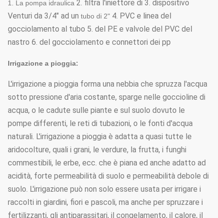
2. filtra
l'iniettore di 3. dispositivo
1. La pompa idraulica
Venturi da 3/4" ad un
4. PVC e linea del
tubo di 2"
gocciolamento
al tubo 5. del PE e valvole del PVC
del
nastro 6. del gocciolamento e connettori dei pp
Irrigazione a pioggia:
L'irrigazione a pioggia forma una nebbia che spruzza l'acqua
sotto pressione d'aria costante, sparge nelle goccioline di
acqua, o le cadute sulle piante e sul suolo dovuto le
pompe differenti, le reti di tubazioni, o le fonti d'acqua
naturali. L'irrigazione a pioggia è adatta a quasi tutte le
aridocolture, quali i grani, le verdure, la frutta, i funghi
commestibili, le erbe, ecc. che è piana ed anche adatto ad
acidità, forte permeabilità di suolo e permeabilità debole di
suolo. L'irrigazione può non solo essere usata per irrigare i
raccolti in giardini, fiori e pascoli, ma anche per spruzzare i
fertilizzanti, gli antiparassitari, il congelamento, il calore, il