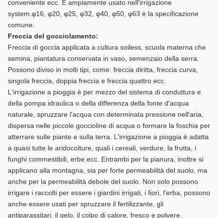
conveniente ecc. È ampiamente usato nell'irrigazione
system.φ16, φ20, φ25, φ32, φ40, φ50, φ63 è la specificazione
comune.
Freccia del gocciolamento:
Freccia di goccia applicata a cultura soiless, scuola materna che
semina, piantatura conservata in vaso, semenzaio della serra.
Possono diviso in molti tipi, come: freccia diritta, freccia curva,
singola freccia, doppia freccia e freccia quattro ecc.
L'irrigazione a pioggia è per mezzo del sistema di conduttura e
della pompa idraulica o della differenza della fonte d'acqua
naturale, spruzzare l'acqua con determinata pressione nell'aria,
dispersa nelle piccole goccioline di acqua o formare la foschia per
atterrare sulle piante e sulla terra. L'irrigazione a pioggia è adatta
a quasi tutte le aridocolture, quali i cereali, verdure, la frutta, i
funghi commestibili, erbe ecc. Entrambi per la pianura, inoltre si
applicano alla montagna, sia per forte permeabilità del suolo, ma
anche per la permeabilità debole del suolo. Non solo possono
irrigare i raccolti per essere i giardini irrigati, i fiori, l'erba, possono
anche essere usati per spruzzare il fertilizzante, gli
antiparassitari, il gelo, il colpo di calore, fresco e polvere.