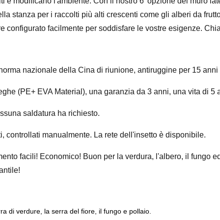
i e modificano l'ambiente. Con il nostro 6' opzione del muro late
la stanza per i raccolti più alti crescenti come gli alberi da frut
sere configurato facilmente per soddisfare le vostre esigenze. Ch
 norma nazionale della Cina di riunione, antiruggine per 15 anni
pieghe (PE+ EVA Material), una garanzia da 3 anni, una vita di 5 
Nessuna saldatura ha richiesto.
i, controllati manualmente. La rete dell'insetto è disponibile.
mento facili! Economico! Buon per la verdura, l'albero, il fungo 
ntile!
di verdure, la serra del fiore, il fungo e pollaio.