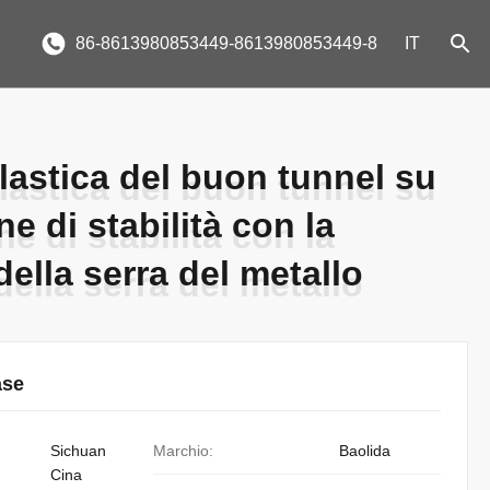
86-8613980853449-8613980853449-8
IT
plastica del buon tunnel su
plastica del buon tunnel su
e di stabilità con la
e di stabilità con la
della serra del metallo
della serra del metallo
ase
Sichuan
Marchio:
Baolida
Cina