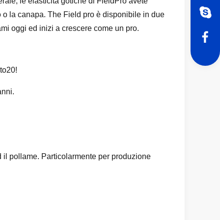
rale, le elasticità gotiche di FieldPro avete
to o la canapa. The Field pro è disponibile in due
iami oggi ed inizi a crescere come un pro.
 to20!
anni.
ed il pollame. Particolarmente per produzione