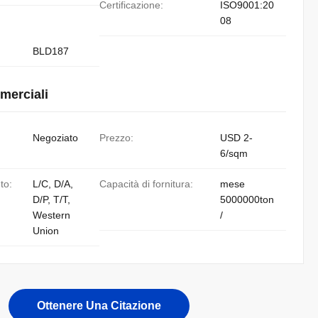
Certificazione:
ISO9001:20
08
BLD187
merciali
Negoziato
Prezzo:
USD 2-
6/sqm
to:
L/C, D/A,
Capacità di fornitura:
mese
D/P, T/T,
5000000ton
Western
/
Union
Ottenere Una Citazione