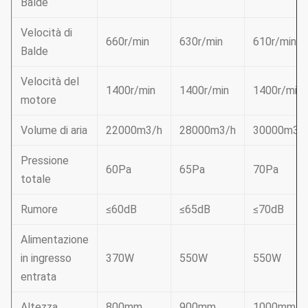
Balde
Velocità di
660r/min
630r/min
610r/min
Balde
Velocità del
1400r/min
1400r/min
1400r/min
motore
Volume di aria
22000m3/h
28000m3/h
30000m3/
Pressione
60Pa
65Pa
70Pa
totale
Rumore
≤60dB
≤65dB
≤70dB
Alimentazione
in ingresso
370W
550W
550W
entrata
Altezza
800mm
900mm
1000mm