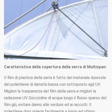
micro film plastico 150 o
Copertura marziale
200
Sfiati di rotolamento con
Ventilazione naturale
comando a motore o
manuali da due lati
Sistema di raffreddamento
di Pat&fan; sistema di
riscaldamento;
Caratteristica della copertura della serra di Multispan:
ombreggiatura del sistema;
sistema dell'irrigazione a
Il film di plastica della serra è fatto del materiale durevole
goccia; sistema di
del polietilene di densità bassa con sottoposto agli UV.
Sistemi facoltativi
nebulizzazione; sistema di
Migliori la trasparenza del film della serra e migliori la
illuminazione; sistema
radiazione UV. Goccioline di acqua lungo il flusso sparso del
idroponico; piante che
film giù, evitare danno alle verdure ed ai raccolti. Il
scalano sistema; stuoia
polietilene duro spiega facilmente a lungo ed ultimo.