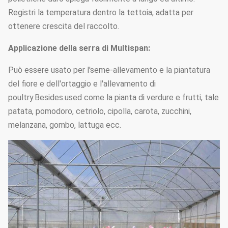
dell'erbaccia; vaso della
Registri la temperatura dentro la tettoia, adatta per
pianta; vassoio ecc. del
ottenere crescita del raccolto.
seme.
Applicazione della serra di Multispan:
Può essere usato per l'seme-allevamento e la piantatura
del fiore e dell'ortaggio e l'allevamento di
poultry.Besides.used come la pianta di verdure e frutti, tale
patata, pomodoro, cetriolo, cipolla, carota, zucchini,
melanzana, gombo, lattuga ecc.