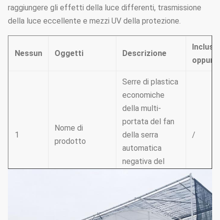
raggiungere gli effetti della luce differenti, trasmissione
della luce eccellente e mezzi UV della protezione.
Inclusi
Nessun
Oggetti
Descrizione
oppure
Serre di plastica
economiche
della multi-
portata del fan
Nome di
1
della serra
/
prodotto
automatica
negativa del
sistema di
raffreddamento
tubo d'acciaio
Struttura