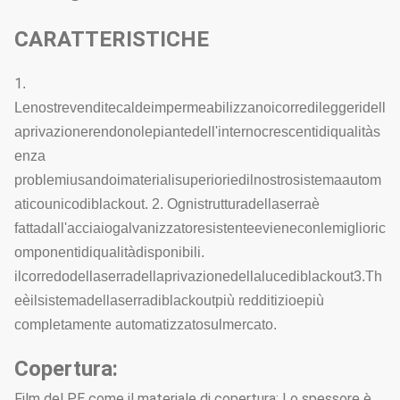
CARATTERISTICHE
1
.
Lenostrevenditecaldeimpermeabilizzanoicorredileggeridell
aprivazionerendonolepiantedell'internocrescentidiqualitàs
enza
problemiusandoimaterialisuperioriedilnostrosistemaautom
aticounicodiblackout. 2. Ognistrutturadellaserraè
fattadall'acciaiogalvanizzatoresistenteevieneconlemiglioric
omponentidiqualitàdisponibili.
ilcorredodellaserradellaprivazionedellalucediblackout3.Th
eèilsistemadellaserradiblackoutpiù redditizioepiù
completamente automatizzatosulmercato.
Copertura:
Film del PE come il materiale di copertura; Lo spessore è