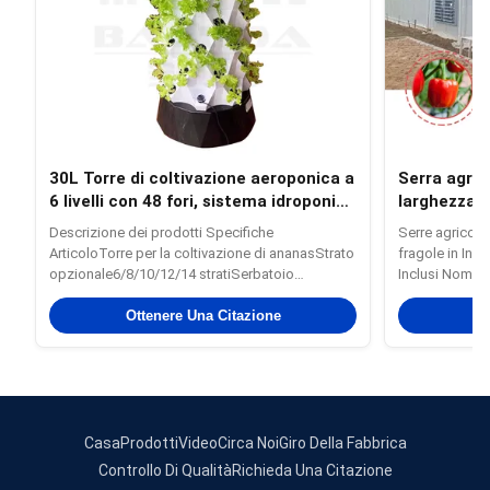
30L Torre di coltivazione aeroponica a
Serra agri
6 livelli con 48 fori, sistema idroponico
larghezza 
verticale per fragole
150/200 mi
Descrizione dei prodotti Specifiche
Serre agricole 
ArticoloTorre per la coltivazione di ananasStrato
fragole in Ind
opzionale6/8/10/12/14 stratiSerbatoio
Inclusi Nome d
dell'acqua30L/100LMaterialePlasticaTensione
struttura multi
della pompa dell'acqua110-240 V, 2500 L/H, 15
Ottenere Una Citazione
multispan film 
Ot
WForo per la
acciaio - Sì, s
piantagione48/64/80/96/112ColoreBianco/Giallo/VerdeNotaIl
spessore multip
prezzo mostrato ...
Casa
Prodotti
Video
Circa Noi
Giro Della Fabbrica
Controllo Di Qualità
Richieda Una Citazione