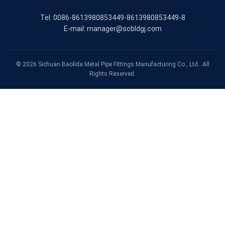
Tel: 0086-8613980853449-8613980853449-8
E-mail: manager@scbldgj.com
© 2026 Sichuan Baolida Metal Pipe Fittings Manufacturing Co., Ltd.. All
Rights Reserved.