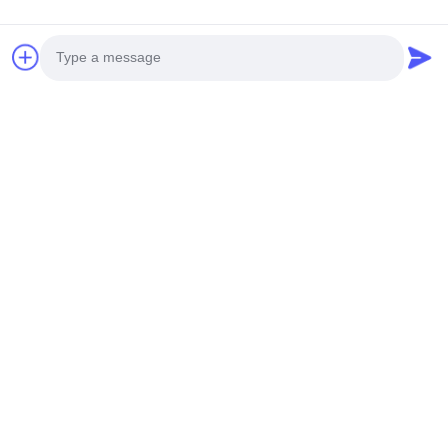
FAQ
Photo
1.
Quando posso ottenere il prezzo?
Video Call
Solitamente entro 24 ore dopo che otteniamo la vostra
Audio Call
indagine. Se siete urgente ottenere il prezzo, chiamimi
prego o dicami nel email.
2. Potete accettare la nostri propri progettazione, logo e
modello?
Possiamo produrrlo secondo la vostra progettazione.