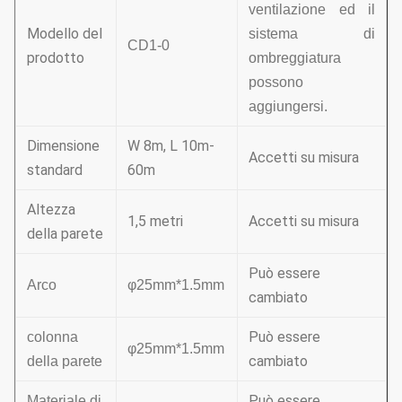
ventilazione ed il
Modello del
sistema di
CD1-0
prodotto
ombreggiatura
possono
aggiungersi.
Dimensione
W 8m, L 10m-
Accetti su misura
standard
60m
Altezza
1,5 metri
Accetti su misura
della parete
Può essere
Arco
φ25mm*1.5mm
cambiato
Può essere
colonna
φ25mm*1.5mm
cambiato
della parete
Può essere
Materiale di