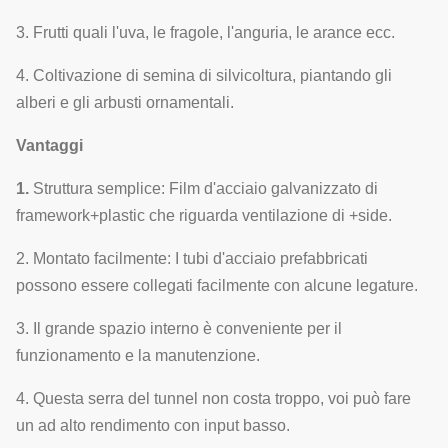
ombreggiatura
4
determina il
Sì
di
3. Frutti quali l'uva, le fragole, l'anguria, le arance ecc.
sistema
Exteral&internal
d'ombreggiatura.
4. Coltivazione di semina di silvicoltura, piantando gli
alberi e gli arbusti ornamentali.
Finestre laterali
Sistema di
5
e ventole di
Facolta
Vantaggi
ventilazione
raffreddamento
1.
Struttura semplice: Film d'acciaio galvanizzato di
Tipo
framework+plastic che riguarda ventilazione di +side.
sistema di Film-
elettrodinamico,
6
Sì
2. Montato facilmente: I tubi d'acciaio prefabbricati
rotolamento
tipo a catena,
possono essere collegati facilmente con alcune legature.
tipo manuale
3. Il grande spazio interno è conveniente per il
Consiste delle
funzionamento e la manutenzione.
ventole di
Sistema di
raffreddamento
4. Questa serra del tunnel non costa troppo, voi può fare
7
Facolta
raffreddamento
e del cuscinetto
un ad alto rendimento con input basso.