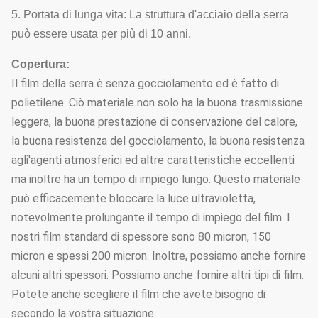
di
5. Portata di lunga vita: La struttura d'acciaio della serra
raffreddamento
può essere usata per più di 10 anni.
Impianto di
Copertura:
riscaldamento a
Il film della serra è senza gocciolamento ed è fatto di
caldaia,
Sistema di
polietilene. Ciò materiale non solo ha la buona trasmissione
8
riscaldamento
Facolta
riscaldamento
leggera, la buona prestazione di conservazione del calore,
dell'aria calda,
la buona resistenza del gocciolamento, la buona resistenza
riscaldamento
agli'agenti atmosferici ed altre caratteristiche eccellenti
elettrico
ma inoltre ha un tempo di impiego lungo. Questo materiale
Sistema
può efficacemente bloccare la luce ultravioletta,
9
dell'irrigazione a
Su misura
Facolta
notevolmente prolungante il tempo di impiego del film. I
goccia
nostri film standard di spessore sono 80 micron, 150
micron e spessi 200 micron. Inoltre, possiamo anche fornire
sistema dello
alcuni altri spessori. Possiamo anche fornire altri tipi di film.
10
Micro-
Su misura
Facolta
Potete anche scegliere il film che avete bisogno di
spruzzatore
secondo la vostra situazione.