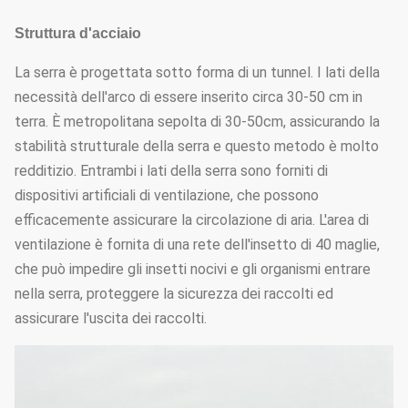
Letto della
Letto di semina
Struttura d'acciaio
11
Facolta
piantina
mobile
La serra è progettata sotto forma di un tunnel. I lati della
Coltura
necessità dell'arco di essere inserito circa 30-50 cm in
12
Su misura
Facolta
idroponica
terra. È metropolitana sepolta di 30-50cm, assicurando la
stabilità strutturale della serra e questo metodo è molto
redditizio. Entrambi i lati della serra sono forniti di
dispositivi artificiali di ventilazione, che possono
efficacemente assicurare la circolazione di aria. L'area di
ventilazione è fornita di una rete dell'insetto di 40 maglie,
che può impedire gli insetti nocivi e gli organismi entrare
nella serra, proteggere la sicurezza dei raccolti ed
assicurare l'uscita dei raccolti.