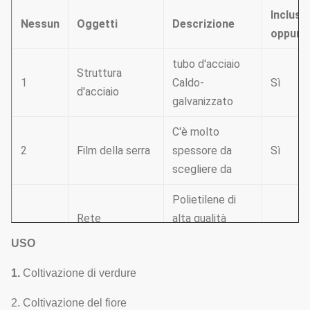
Inclusi
Nessun
Oggetti
Descrizione
oppure
tubo d'acciaio
Struttura
1
Caldo-
Sì
d'acciaio
galvanizzato
C'è molto
2
Film della serra
spessore da
Sì
scegliere da
Polietilene di
Rete
alta qualità
3
Sì
dell'insetto
come materia
USO
prima
1.
Coltivazione di verdure
Lo scaffale di
Sistema di
2. Coltivazione del fiore
ingranaggio