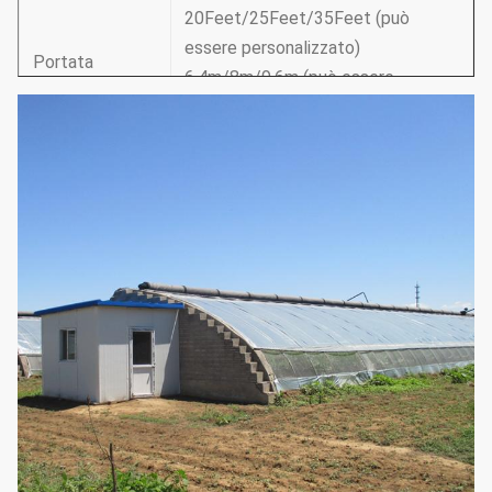
20Feet/25Feet/35Feet (può
essere personalizzato)
Portata
6.4m/8m/9.6m (può essere
personalizzato)
100Feet/150Feet/200Feet (può
essere personalizzato)
Lunghezza
30m/50m/60m (può essere
personalizzato)
12Feet-30Feet/3.5-10m (secondo
Altezza del
i requisiti può essere
tetto
personalizzato)
Altezza della
5Feet-6Feet/1.5-1.8m
(secondo i
spalla
requisiti può essere personalizzato)
1. Sistema di ventilazione: