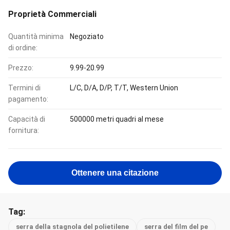
Proprietà Commerciali
Quantità minima
Negoziato
di ordine:
Prezzo:
9.99-20.99
Termini di
L/C, D/A, D/P, T/T, Western Union
pagamento:
Capacità di
500000 metri quadri al mese
fornitura:
Ottenere una citazione
Tag:
serra della stagnola del polietilene
serra del film del pe