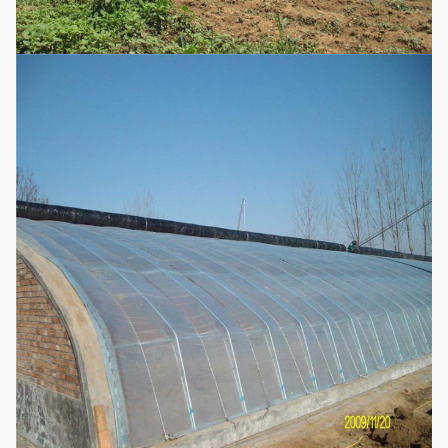
Lato/cima una ventilazione del film
del rotolo-su
2. Sistema di raffreddamento:
Aspiratore laterale/cuscinetto di
raffreddamento di raffreddamento
Sistema
3. Ombreggiatura del sistema
facoltativo di
configurazione
4. Gocciolamento/micro impianto di
irrigazione
5. Sistema di riscaldamento
6. Sistema di controllo astuto
(Secondo i requisiti può essere
personalizzato)