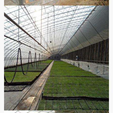
Fragola, anguria, cetriolo,
pomodoro, ortaggio, fiore e
pianta
Applicazioni
medicinale dei
raccolti per la
vendita