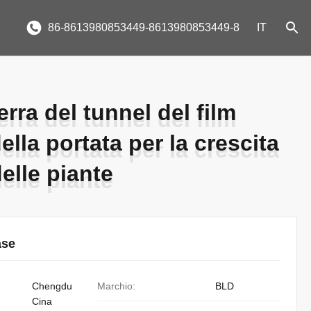
86-8613980853449-8613980853449-8
IT
rra del tunnel del film
rra del tunnel del film
ella portata per la crescita
ella portata per la crescita
elle piante
elle piante
ase
Chengdu
Marchio:
BLD
Cina