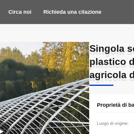
Circa noi
Richieda una citazione
Singola se
Singola se
plastico d
plastico d
agricola d
agricola d
Proprietà di b
Luogo di origine: