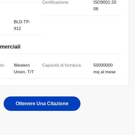
Certificazione:
ISO9001:20
08
BLD-TP-
912
merciali
to:
Western
Capacità di fornitura:
50000000
Union, T/T
mq al mese
Ottenere Una Citazione