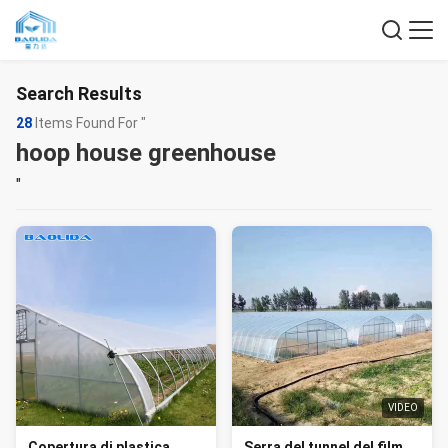
Search Results
28
Items Found For "
hoop house greenhouse
"
VIDEO
Copertura di plastica
Serra del tunnel del film