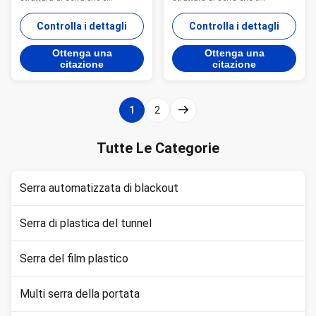
progettata per assomigliare a
progettata per assomigliare a
una galleria o un arco.Questi
una galleria o un arco.Questi
Controlla i dettagli
Controlla i dettagli
telai vengono poi ricoperti con
telai vengono poi ricoperti con
uno strato di plastica traslucida
uno strato di plastica traslucida
Ottenga una
Ottenga una
o pellicola di serra per creare un
o pellicola di serra per creare un
citazione
citazione
ambiente protetto per le piante.
ambiente protetto per le piante.
Le serre in galleria ...
Le serre in galleria ...
1
2
Tutte Le Categorie
Serra automatizzata di blackout
Serra di plastica del tunnel
Serra del film plastico
Multi serra della portata