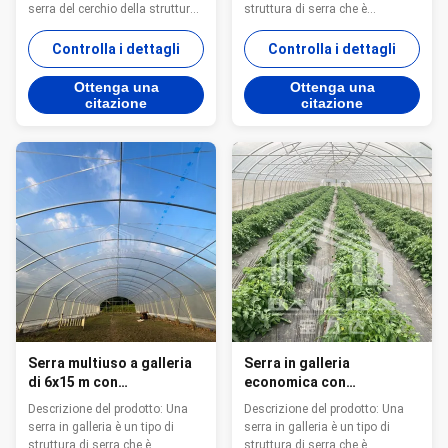
d'acciaio della serra del
serra del cerchio della struttura
struttura di serra che è
sistema
del tubo d'acciaio della serra del
progettata per assomigliare a
sistema Descrizione Il tunnel è
una galleria o un arco.Questi
Controlla i dettagli
Controlla i dettagli
la struttura della serra della
telai vengono poi ricoperti con
serra più economica nella serra,
uno strato di plastica traslucida
Ottenga una
Ottenga una
prodotti della serra è molto
o pellicola di serra per creare un
citazione
citazione
popolare in molti paesi e regioni
ambiente protetto per le piante.
nel mondo...
Le serre in galleria ...
Serra multiuso a galleria
Serra in galleria
di 6x15 m con
economica con
trasmissione luminosa
ventilazione laterale per
Descrizione del prodotto: Una
Descrizione del prodotto: Una
superiore
la crescita delle piante
serra in galleria è un tipo di
serra in galleria è un tipo di
struttura di serra che è
struttura di serra che è