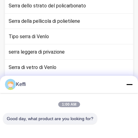
Serra dello strato del policarbonato
Serra della pellicola di polietilene
Tipo serra di Venlo
serra leggera di privazione
Serra di vetro di Venlo
Accessori del sistema di serra
Keffi
Serra solare passiva
1:00 AM
Sistema di coltivazione idroponica
Good day, what product are you looking for?
Serra del riparo della pioggia