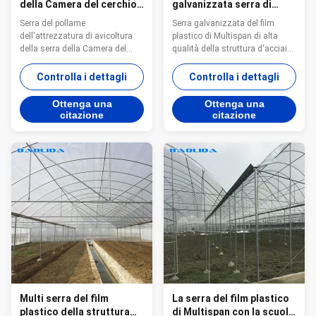
della Camera del cerchio
galvanizzata serra di
del pollo di inverno del
verdure di rivestimento di
Serra del pollame
Serra galvanizzata del film
pollame
plastica del polietilene
dell'attrezzatura di avicoltura
plastico di Multispan di alta
della serra della Camera del
qualità della struttura d'acciaio
cerchio del pollo di inverno Il
Dettaglio Costruzione della
prodotto della serra del film
serra Struttura d'acciaio
Controlla i dettagli
Controlla i dettagli
plastico descrive: Struttura: La
multispan/grondaia
struttura della serra è una
collegata/collegamento della
Ottenga una
Ottenga una
struttura d'acciaio galvanizzata
grondaia/grondaia per
citazione
citazione
la caldo-immersione, è stile
collegarsi Materiale di copertura
Assemblee e più stabile senza
Pannello dello strato del
punti ...
policarbonato/policarbon...
Multi serra del film
La serra del film plastico
plastico della struttura
di Multispan con la scuola