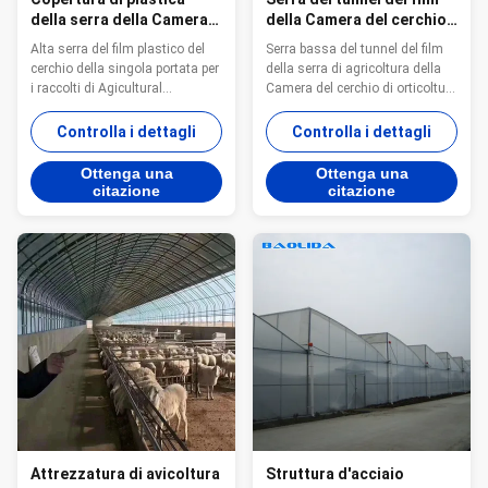
della serra della Camera
della Camera del cerchio
del cerchio dei
di orticoltura di
Alta serra del film plastico del
Serra bassa del tunnel del film
raccolti/alta Camera del
agricoltura
cerchio della singola portata per
della serra di agricoltura della
cerchio del tunnel
i raccolti di Agicultural
Camera del cerchio di orticoltura
Descrizione di prodotto: L'alta
di agricoltura Il prodotto
serra del film plastico del
descrive: La struttura del
Controlla i dettagli
Controlla i dettagli
cerchio della singola portata è
cetriolo e del pomodoro della
una serra della struttura più
serra della unico portata del
Ottenga una
Ottenga una
semplice con l'installazione più
polietilene è adatta a piantare il
citazione
citazione
a basso costo e più
pomodoro ed il cetriolo nelle
conveniente. La struttura è la ...
ampie aree. Il tasso ...
Attrezzatura di avicoltura
Struttura d'acciaio