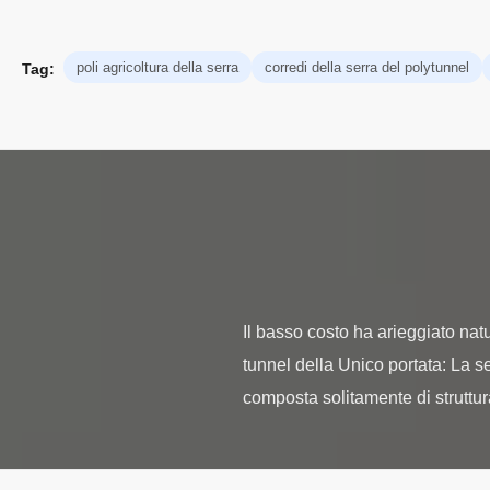
poli agricoltura della serra
corredi della serra del polytunnel
Tag:
Il basso costo ha arieggiato nat
tunnel della Unico portata: La s