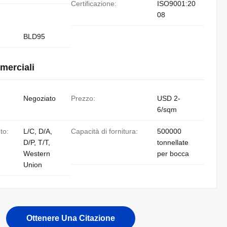
Certificazione:
ISO9001:20
08
BLD95
merciali
Negoziato
Prezzo:
USD 2-
6/sqm
to:
L/C, D/A,
Capacità di fornitura:
500000
D/P, T/T,
tonnellate
Western
per bocca
Union
Ottenere Una Citazione