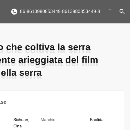
86-8613980853449-8613980853449-8
IT
che coltiva la serra
che coltiva la serra
nte arieggiata del film
nte arieggiata del film
ella serra
ella serra
ase
Sichuan,
Marchio:
Baolida
Cina