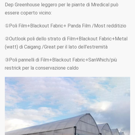
Dep Greenhouse leggero per le piante di Mredical può
essere coperto vicino:
①Poli Film+Blackout Fabric+ Panda Film /Most redditizio
②Outlook poli dello strato di Film+Blackout Fabric+Metal
(watt) di Caigang /Great per il lato dell'estremità
③Poli pannelli di Film+Blackout Fabric+SanWhich/più
restrick per la conservazione caldo